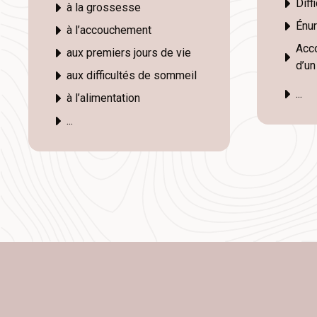
Diff
à la grossesse
Énu
à l’accouchement
Acco
aux premiers jours de vie
d’un
aux difficultés de sommeil
...
à l’alimentation
...