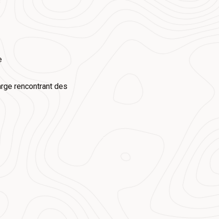
s
e
arge rencontrant des