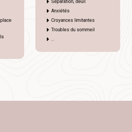
Séparation, deuil
Anxiétés
 place
Croyances limitantes
Troubles du sommeil
ls
...