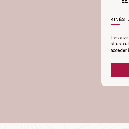
KINÉSI
Découvre
stress e
accéder à