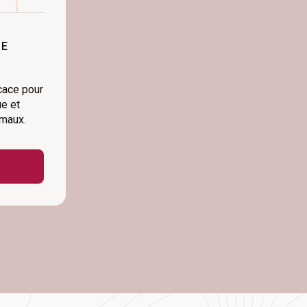
LE
cace pour
ue et
maux.